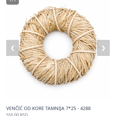
1 / 1
❮
❯
VENČIĆ OD KORE TAMNIJA 7*25 - 4288
550,00 RSD