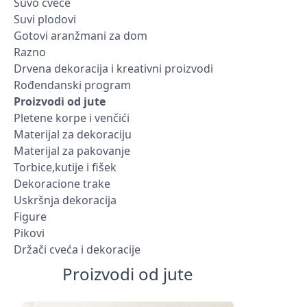
Suvo cveće
Suvi plodovi
Gotovi aranžmani za dom
Razno
Drvena dekoracija i kreativni proizvodi
Rođendanski program
Proizvodi od jute
Pletene korpe i venčići
Materijal za dekoraciju
Materijal za pakovanje
Torbice,kutije i fišek
Dekoracione trake
Uskršnja dekoracija
Figure
Pikovi
Držači cveća i dekoracije
Proizvodi od jute