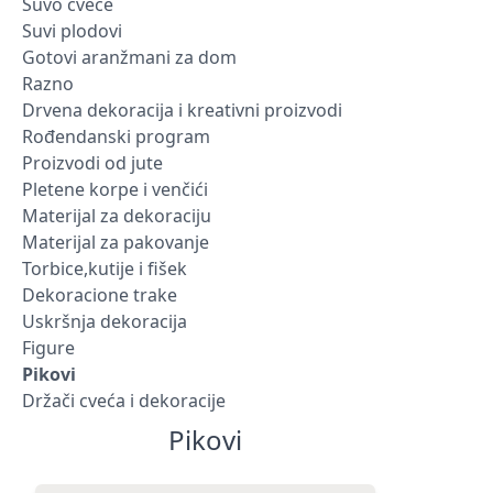
Suvo cveće
Suvi plodovi
Gotovi aranžmani za dom
Razno
Drvena dekoracija i kreativni proizvodi
Rođendanski program
Proizvodi od jute
Pletene korpe i venčići
Materijal za dekoraciju
Materijal za pakovanje
Torbice,kutije i fišek
Dekoracione trake
Uskršnja dekoracija
Figure
Pikovi
Držači cveća i dekoracije
Pikovi