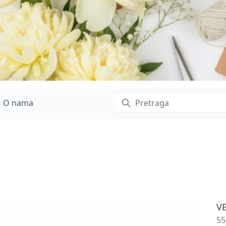
O nama
V
55