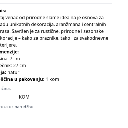
is:
aj venac od prirodne slame idealna je osnova za
radu unikatnih dekoracija, aranžmana i centralnih
rasa. Savršen je za rustične, prirodne i sezonske
koracije – kako za praznike, tako i za svakodnevne
terijere.
menzije:
sina: 7 cm
ečnik: 27 cm
ja:
natur
ličina u pakovanju:
1 kom
ličina:
KOM
ruka uz narudžbu: