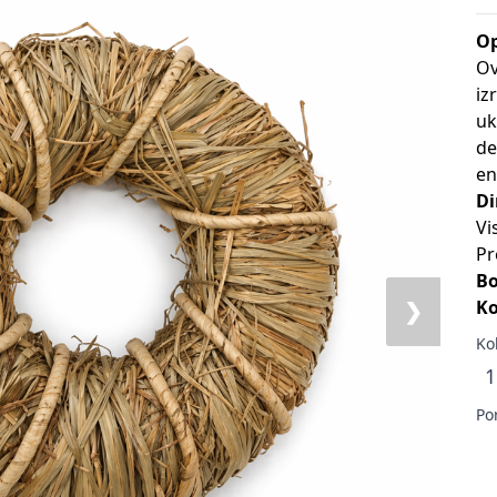
Op
Ov
iz
uk
de
en
Di
Vi
Pr
Bo
Ko
❯
Ko
Po