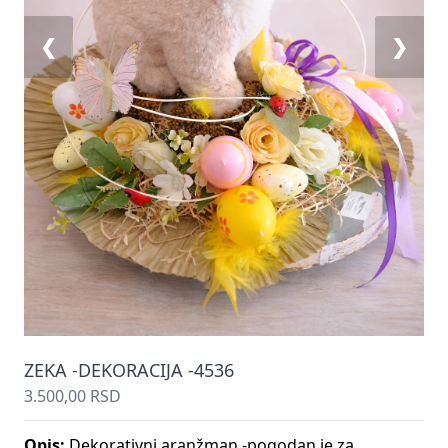
❮
❯
ZEKA -DEKORACIJA -4536
3.500,00 RSD
Opis:
Dekorativni aranžman -pogodan je za