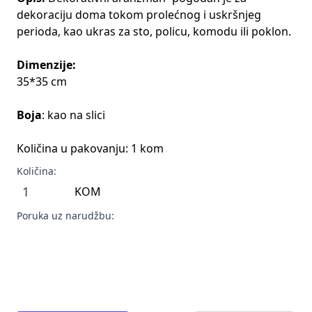
dekoraciju doma tokom prolećnog i uskršnjeg
perioda, kao ukras za sto, policu, komodu ili poklon.
Dimenzije:
35*35 cm
Boja
: kao na slici
Količina u pakovanju: 1 kom
Količina:
KOM
Poruka uz narudžbu: