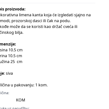
is proizvoda:
korativna limena kanta koja će izgledati sjajno na
modi, prozorskoj dasci ili čak na podu.
kođe može da se koristi kao držač cveća ili
činskog bilja.
menzije:
isina 10.5 cm
irina 10.5 cm
užina 25 cm
je
: siva
ličina u pakovanju: 1 kom.
ličina:
KOM
ruka uz narudžbu: