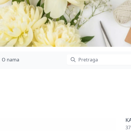
O nama
KA
37