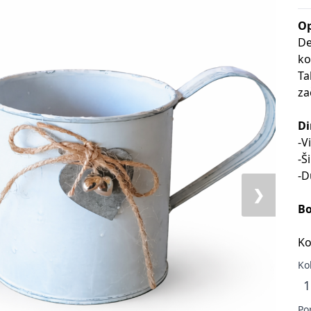
Op
De
ko
Ta
za
Di
-V
-Š
-D
❯
Bo
Ko
Ko
Po